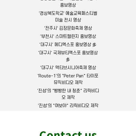
홍보영상
'경상북도학교' 예술교육페스티벌
미술 전시 영상
'전주시' 김장문화축제 영상
'부천시' 스마트챌린지 홍보영상
'대구시' 메디엑스포 홍보영상 多
'대구시' 국제뷰티엑스포 홍보영상
多
'대구시' 액티브시니어축제 영상
'Route-1'의 "Peter Pan" 타이포
뮤직비디오 제작
'진성'의 "빵빵한 내 청춘" 리릭비디
오 제작
'진성'의 "여보야" 리릭비디오 제작