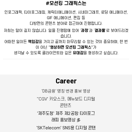
#모션킹 그래픽스는
인포그래픽, 타이포그래피, 캐릭터애니메이션, 시네마그래프, 로딩 애니메이션,
GIF 애니메이션, 편집 등
다방면의 콘텐츠 분야로 접근하여 진행합니다.
저희는 말이 길지 않습니다. 일을 진행함에 있어 ‘
과정
’과 ‘
결과물
’로 보여드리겠
습니다.
어떠한 일이든
책임감
을 가지고 끝까지 마무리할 수 있는 것이 중요하며, 한 번
이 아닌 "
영상하면 모션킹 그래픽스
"가
생각날 수 있도록 클라이언트와 깊은
유대감
을 형성하고 싶습니다.
Career
'DB금융' 명칭 변경 홍보 영상
''CGV' 키오스크, 메뉴보드 디지털
콘텐츠
'제주도청' 제주 제2공항 타이포그
래피 홍보영상 多
'SKTelecom' SNS용 디지털 콘텐