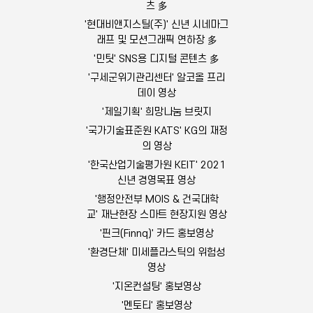
츠 多
'현대비앤지스틸(주)' 신년 시네마그
래프 및 모션그래픽 연하장 多
'민팃' SNS용 디지털 콘텐츠 多
'구세군위기관리센터' 알코올 프리
데이 영상
'제일기획' 희망나눔 브릿지
'국가기술표준원 KATS' KG의 재정
의 영상
'한국산업기술평가원 KEIT' 2021
신년 경영목표 영상
'행정안전부 MOIS & 건국대학
교' 재난현장 스마트 현장지원 영상
'핀크(Finnq)' 카드 홍보영상
'환경단체' 미세플라스틱의 위험성
영상
'지온컨설팅' 홍보영상
'멘토티' 홍보영상