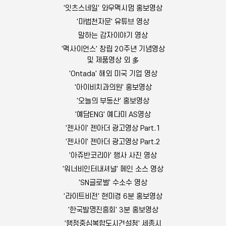
'잇츠스네일' 와우맥시멈 홍보영상
'마법천자문' 유튜브 영상
말하는 감자이야기 영상
'맥사이언스' 창립 20주년 기념영상
및 제품영상 외 多
'Ontada' 해외 미국 기업 영상
'아이비치과의원' 홍보영상
'오늘의 부동산' 홍보영상
'예담ENG' 예다미 AS영상
'젠사이' 젠아더 광고영상 Part.1
'젠사이' 젠아더 광고영상 Part.2
'아쥬반코리아' 행사 사진 영상
'워너비인터내셔널' 메인 소스 영상
'SN글로벌' 수소수 영상
'라이트비전' 현미경 6분 홍보영상
'한국발명진흥회' 3분 홍보영상
'
행정중심복합도시건설청
' 세종시