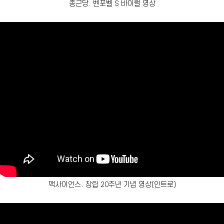
종근당. 벤포벨 S 바이럴 영상
맥사이언스. 창립 20주년 기념 영상(인트로)